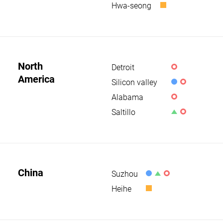
현
e
D
h
Hwa-seong
&
l
a
V
s
황
i
D
a
l
e
o
c
n
e
h
ff
l
t
s
i
i
e
o
c
North
c
Detroit
T
S
ff
l
America
e
e
Silicon valley
a
i
R
S
e
s
l
c
Alabama
&
a
T
S
t
e
e
D
l
e
Saltillo
a
P
S
s
e
s
l
l
a
o
s
t
e
a
l
ff
o
s
n
e
i
ff
o
t
s
China
c
Suzhou
i
R
P
S
ff
o
e
c
Heihe
&
l
a
i
V
ff
e
D
a
l
c
e
i
n
e
e
h
c