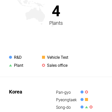
4
Plants
사
국
R&D
Vehicle Test
업
Plant
Sales office
가
장
표
별
시
사
Korea
Pan-gyo
업
R
S
Pyeongtaek
&
a
R
V
장
D
l
Song-do
&
e
R
P
S