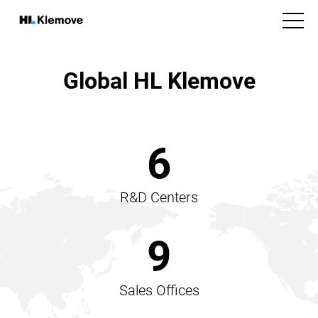
본
H
문
v
L
바
i
K
e
로
w
l
Global HL Klemove
가
m
e
기
e
m
전
n
o
u
국
v
6
e
가
사
R&D Centers
업
장
9
총
갯
Sales Offices
수