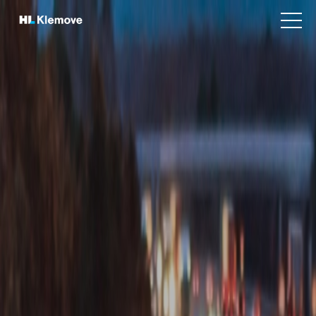
본
H
문
v
L
바
i
K
e
로
w
l
가
m
e
기
e
m
n
o
u
v
e